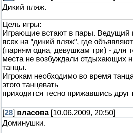
Дикий пляж.
_______________________________
Цель игры:
Игpающие встают в паpы. Ведущий 
всех на "дикий пляж", где объявля
(парням одна, девушкам тpи) - для 
места не возбуждали отдыхающих н
танцы.
Игpокам необходимо во вpемя танца 
этого танцевать
пpиходится тесно пpижавшись дpуг к
_______________________________
[
28
]
власова
[10.06.2009, 20:50]
Доминушки.
_______________________________