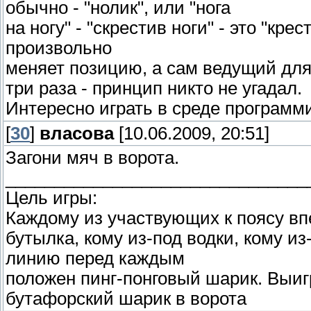
обычно - "нолик", или "нога
на ногy" - "скрестив ноги" - это "кре
произвольно
меняет позицию, а сам ведyщий для
три раза - принцип никто не yгадал.
Интересно играть в среде программ
[
30
]
власова
[10.06.2009, 20:51]
Загони мяч в ворота.
_______________________________
Цель игры:
Каждому из участвующих к поясу в
бутылка, кому из-под водки, кому из
линию пеpед каждым
положен пинг-понговый шаpик. Выигp
бутафоpский шаpик в воpота