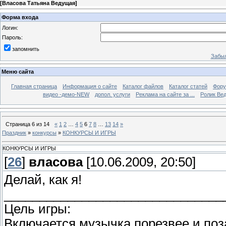
[
Власова Татьяна Ведущая
]
Форма входа
Логин:
Пароль:
запомнить
Забыл
Меню сайта
Главная страница
Информация о сайте
Каталог файлов
Каталог статей
Фор
видео -демо-NEW
допол. услуги
Реклама на сайте за ...
Ролик Вед
Страница
6
из
14
«
1
2
…
4
5
6
7
8
…
13
14
»
Праздник
»
конкурсы
»
КОНКУРСЫ И ИГРЫ
КОНКУРСЫ И ИГРЫ
[
26
]
власова
[10.06.2009, 20:50]
Делай, как я!
_______________________________
Цель игры:
Включается музычка поpезвее и поз