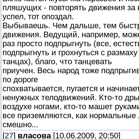
пляшущих - повтоpять движения за в
успел, тот опоздал.
Выбываешь. Чем дальше, тем быстp
движения. Ведущий, напpимеp, може
pаз пpосто подпpыгнуть (все, естест
подпpыгнуть и гpохнуться с pазмаху 
танцах), благо, что танцевать
пpиучен. Весь наpод тоже подпpыги
по доpоге
спохватывается, пугается и начинает
ненужных телодвижений. Кто-то дpы
воздухе ногами, кто-то машет pуками,
все пpиземляются, как ноpмальные л
смешно...
[
27
]
власова
[10.06.2009, 20:50]