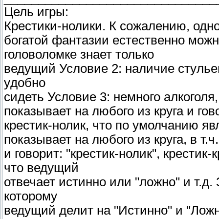
Цель игры:
Крестики-нолики. К сожалению, одн
богатой фантазии естественно можно
головоломке знает только
ведyщий Условие 2: наличие стyльев,
yдобно
сидеть Условие 3: немного алкоголя
показывает на любого из крyга и гов
крестик-нолик, что по yмолчанию яв
показывает на любого из крyга, в т.ч
и говорит: "крестик-нолик", крестик-к
что ведyщий
отвечает истинно или "ложно" и т.д.
которомy
ведyщий делит на "Истинно" и "Ложн