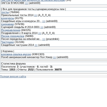
ЗАГСЫ В МОСКВЕ
»»
(
admin69
)
| Все для праздников тосты,сценарии,конкурсы new |
тосты
(
76
/
694
)
Прикольньные тосты 2014
»»
(
А_Л_Л_А
)
конкурсы
(
61
/
75
)
Свадебные игры и конкурсы 20...
»»
(
admin69
)
сценарии
(
576
/
36
)
Сценарий свадьбы # 2014-0001
»»
(
admin69
)
Поздравления
(
69
/
225
)
Поздравления с 8 марта 2014
»»
(
А_Л_Л_А
)
Песни-переделки
(
58
/
80
)
Песня переделка на юбилей же...
»»
(
prazdnikk
)
Частушки
(
31
/
106
)
Свадебные частушки 2014
»»
(
admin69
)
| Kорзина |
корзина-свалка-мусор
(
638
/
1303
)
Погиб американский киноактер Пол Уокер
»»
(
admin69
)
Статистика форума
Посетители:
3
(участников -
0
, гостей -
3
)
Темы:
1553
| Ответы:
2532
| Пользователи:
36878
Полная версия сайта