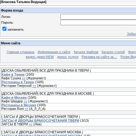
[
Власова Татьяна Ведущая
]
Форма входа
Логин:
Пароль:
запомнить
Забыл
Меню сайта
Главная страница
Информация о сайте
Каталог файлов
Каталог статей
Фор
видео -демо-NEW
допол. услуги
Реклама на сайте за ...
Ролик Вед
|ДОСКА ОБЬЯВЛЕНИЙ| ВСЕ ДЛЯ ПРАЗДНИКА В ТВЕРИ |
Кафе в Твери
(
10
/
0
)
Кафе Сушка
»»
(
Журналист
)
Рестораны в Твери
(
10
/
0
)
Ресторан Тверской
»»
(
Журналист
)
|ДОСКА ОБЬЯВЛЕНИЙ| ВСЕ ДЛЯ ПРАЗДНИКА В МОСКВЕ |
Кафе в Москве
(
10
/
0
)
Кафе Шердор
»»
(
Журналист
)
Рестораны в Москве
(
10
/
0
)
Ресторан Roni
»»
(
А_Л_Л_А
)
| ЗАГСЫ И ДВОРЦЫ БРАКОСОЧЕТАНИЯ ТВЕРИ |
ЗАГСЫ И ДВОРЦЫ БРАКОСОЧЕТАНИЯ ТВЕРИ
(
3
/
13
)
ЗАГСЫ В ТВЕРИ
»»
(
Лев
)
| ЗАГСЫ И ДВОРЦЫ БРАКОСОЧЕТАНИЯ МОСКВА |
ЗАГСЫ И ДВОРЦЫ БРАКОСОЧЕТАНИЯ МОСКВА
(
1
/
0
)