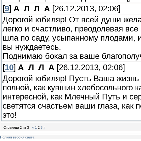
[
9
]
А_Л_Л_А
[26.12.2013, 02:06]
Дорогой юбиляр! От всей души жела
легко и счастливо, преодолевая все
шла по саду, усыпанному плодами, и
вы нуждаетесь.
Поднимаю бокал за ваше благополуч
[
10
]
А_Л_Л_А
[26.12.2013, 02:06]
Дорогой юбиляр! Пусть Ваша жизнь 
полной, как кувшин хлебосольного к
интересной, как Млечный Путь и сер
светятся счастьем ваши глаза, как
это!
Страница
2
из
3
«
1
2
3
»
Полная версия сайта