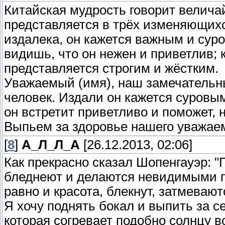
Китайская мудрость говорит велича
представляется в трёх изменяющихс
издалека, он кажется важным и суро
видишь, что он нежен и приветлив; 
представляется строгим и жёстким.
Уважаемый (имя), наш замечательн
человек. Издали он кажется суровы
он встретит приветливо и поможет, н
Выпьем за здоровье нашего уважае
[
8
]
А_Л_Л_А
[26.12.2013, 02:06]
Как прекрасно сказал Шопенгауэр: 
бледнеют и делаются невидимыми при
равно и красота, блекнут, затмеваю
Я хочу поднять бокал и выпить за 
которая согревает подобно солнцу вс