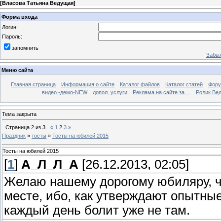
[
Власова Татьяна Ведущая
]
Форма входа
Логин:
Пароль:
запомнить
Забыл
Меню сайта
Главная страница
Информация о сайте
Каталог файлов
Каталог статей
Фор
видео -демо-NEW
допол. услуги
Реклама на сайте за ...
Ролик Вед
Тема закрыта
Страница
2
из
3
«
1
2
3
»
Праздник
»
тосты
»
Тосты на юбилей 2015
Тосты на юбилей 2015
[
1
]
А_Л_Л_А
[26.12.2013, 02:05]
Желаю нашему дорогому юбиляру, чт
месте, ибо, как утверждают опытные
каждый день болит уже не там.