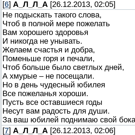
[
6
]
А_Л_Л_А
[26.12.2013, 02:05]
Не подыскать такого слова,
Чтоб в полной мере пожелать
Вам хорошего здоровья
И никогда не унывать.
Желаем счастья и добра,
Поменьше горя и печали,
Чтоб больше было светлых дней,
А хмурые – не посещали.
Но в день чудесный юбилея
Все пожеланья хороши.
Пусть все оставшиеся годы
Несут вам радость для души.
За ваш юбилей поднимаю свой бока
[
7
]
А_Л_Л_А
[26.12.2013, 02:06]