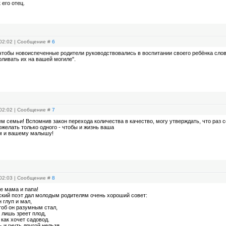
 его отец.
 02:02 | Сообщение #
6
 чтобы новоиспеченные родители руководствовались в воспитании своего ребёнка сло
оливать их на вашей могиле".
 02:02 | Сообщение #
7
 семьи! Вспомнив закон перехода количества в качество, могу утверждать, что раз с
ожелать только одного - чтобы и жизнь ваша
ам и вашему малышу!
 02:03 | Сообщение #
8
е мама и папа!
ский поэт дал молодым родителям очень хороший совет:
 глуп и мал,
тоб он разумным стал,
 лишь зреет плод,
 как хочет садовод.
и гнуть другой нельзя,