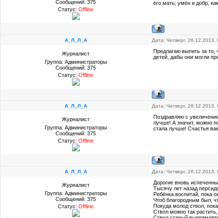
Сообщений:
375
его мать; умён и добр, как
Статус:
Offline
А_Л_Л_А
Дата: Четверг, 26.12.2013,
Предлагаю выпить за то,
Журналист
детей, дабы они могли пр
Группа: Администраторы
Сообщений:
375
Статус:
Offline
А_Л_Л_А
Дата: Четверг, 26.12.2013,
Поздравляю с увеличением
Журналист
лучше! А значит, можно п
Группа: Администраторы
стала лучше! Счастья в
Сообщений:
375
Статус:
Offline
А_Л_Л_А
Дата: Четверг, 26.12.2013,
Дорогие вновь испеченны
Журналист
Тысячу лет назад персид
Группа: Администраторы
Ребёнка воспитай, пока он
Сообщений:
375
Чтоб благородным был, ч
Покуда молод ствол, пока
Статус:
Offline
Ствол можно так растить,
Ствол старый выпрямлять 