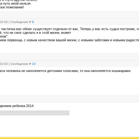
на путь иной нельзя.
рое пожелание!
 02:03 | Сообщение #
9
 частичка вас обоих существует отдельно от вас. Теперь у вас есть судья построже,
ё, что не смог сделать я в этой жизни, может
ком".
ием первенца, с новым качеством вашей жизни, с новыми заботами и новыми радостя
 02:03 | Сообщение #
10
ната человека не наполняется детскими голосами, то она наполняется кошмарами.
!
дением ребенка 2014