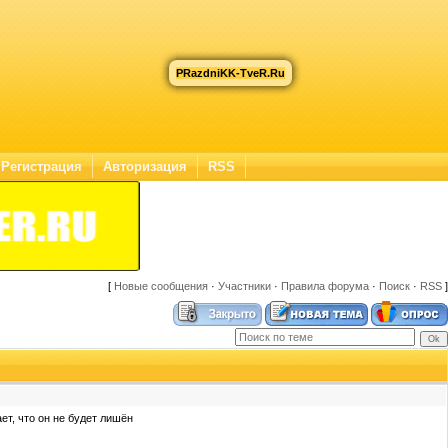
PRazdniKK-TveR.Ru
Регистрация
Авторизация
RSS
[
Новые сообщения
·
Участники
·
Правила форума
·
Поиск
·
RSS
]
т, что он не будет лишён