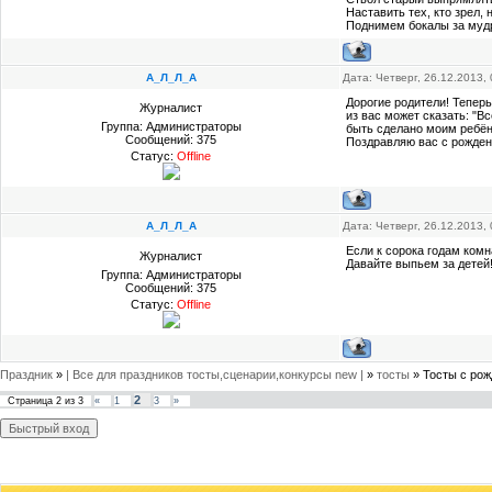
Наставить тех, кто зрел, 
Поднимем бокалы за муд
А_Л_Л_А
Дата: Четверг, 26.12.2013,
Дорогие родители! Теперь
Журналист
из вас может сказать: "Вс
Группа: Администраторы
быть сделано моим ребён
Сообщений:
375
Поздравляю вас с рожден
Статус:
Offline
А_Л_Л_А
Дата: Четверг, 26.12.2013,
Если к сорока годам ком
Журналист
Давайте выпьем за детей
Группа: Администраторы
Сообщений:
375
Статус:
Offline
Праздник
»
| Все для праздников тосты,сценарии,конкурсы new |
»
тосты
»
Тосты с рож
2
Страница
2
из
3
«
1
3
»