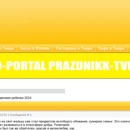
в Твери
Загсы в Москве
Рестораны в Твери
Кофе в Твери
дением ребенка 2014
 02:01 | Сообщение #
1
 на свет малыш уже стал предметом всеобщего обожания, кумиром семьи. Это означае
дет развиваться в атмосфере добра. Пожелаем
 был так же обаятелен, красив и жизнелюбив, как