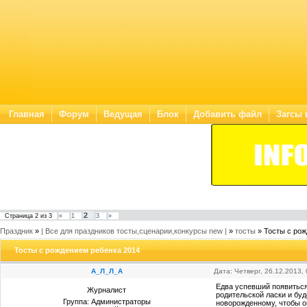
Главная
Форум
Ведущая
Блок
Добавить файл
Загсы 
2
Страница
2
из
3
«
1
3
»
Праздник
»
| Все для праздников тосты,сценарии,конкурсы new |
»
тосты
»
Тосты с рож
Тосты с рождением ребенка 2014
А_Л_Л_А
Дата: Четверг, 26.12.2013,
Едва успевший появиться
Журналист
родительской ласки и бу
Группа: Администраторы
новорожденному, чтобы он