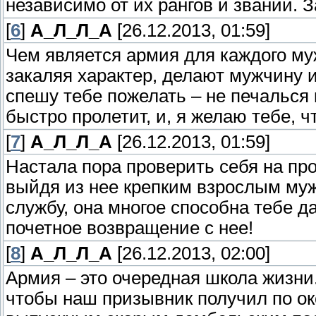
независимо от их рангов и званий. 
[
6
]
А_Л_Л_А
[26.12.2013, 01:59]
Чем является армия для каждого му
закаляя характер, делают мужчину 
спешу тебе пожелать – не печалься
быстро пролетит, и, я желаю тебе, ч
[
7
]
А_Л_Л_А
[26.12.2013, 01:59]
Настала пора проверить себя на пр
выйдя из нее крепким взрослым му
службу, она многое способна тебе д
почетное возвращение с нее!
[
8
]
А_Л_Л_А
[26.12.2013, 02:00]
Армия – это очередная школа жизни
чтобы наш призывник получил по о