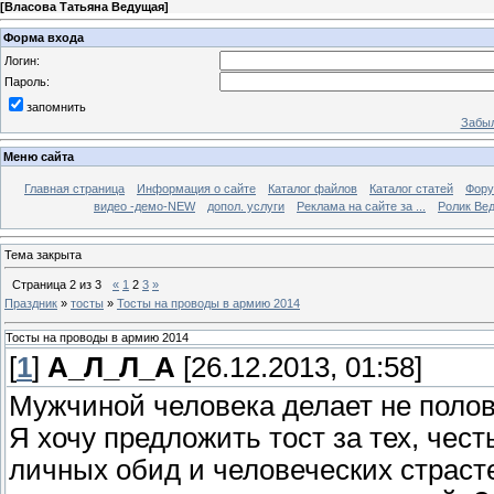
[
Власова Татьяна Ведущая
]
Форма входа
Логин:
Пароль:
запомнить
Забыл
Меню сайта
Главная страница
Информация о сайте
Каталог файлов
Каталог статей
Фор
видео -демо-NEW
допол. услуги
Реклама на сайте за ...
Ролик Вед
Тема закрыта
Страница
2
из
3
«
1
2
3
»
Праздник
»
тосты
»
Тосты на проводы в армию 2014
Тосты на проводы в армию 2014
[
1
]
А_Л_Л_А
[26.12.2013, 01:58]
Мужчиной человека делает не полова
Я хочу предложить тост за тех, чес
личных обид и человеческих страст