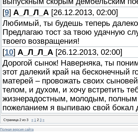
выпускным скорым дембельским поез
[
9
]
А_Л_Л_А
[26.12.2013, 02:00]
Любимый, ты будешь теперь далеко,
Предлагаю тост за твою удачную сл
твоего возвращения!
[
10
]
А_Л_Л_А
[26.12.2013, 02:00]
Дорогой сынок! Наверняка, ты поним
этот далекий край на бесконечный г
матерей – провожать своих сыновей
телом, и духом, и хочу встретить теб
жизнерадостным, молодым, полным 
пожеланием я выпиваю свой бокал до
Страница
2
из
3
«
1
2
3
»
Полная версия сайта