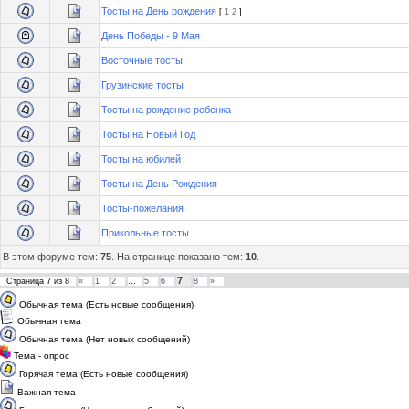
Тосты на День рождения
[
1
2
]
День Победы - 9 Мая
Восточные тосты
Грузинские тосты
Тосты на рождение ребенка
Тосты на Новый Год
Тосты на юбилей
Тосты на День Рождения
Тосты-пожелания
Прикольные тосты
В этом форуме тем:
75
. На странице показано тем:
10
.
7
Страница
7
из
8
«
1
2
…
5
6
8
»
Обычная тема (Есть новые сообщения)
Обычная тема
Обычная тема (Нет новых сообщений)
Тема - опрос
Горячая тема (Есть новые сообщения)
Важная тема