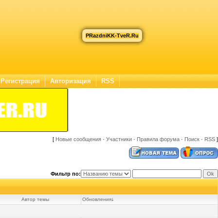
PRazdniKK-TveR.Ru
Регистрация
Авторизация
RSS
[
Новые сообщения
·
Участники
·
Правила форума
·
Поиск
·
RSS
]
Фильтр по:
Автор темы
Обновления
↓