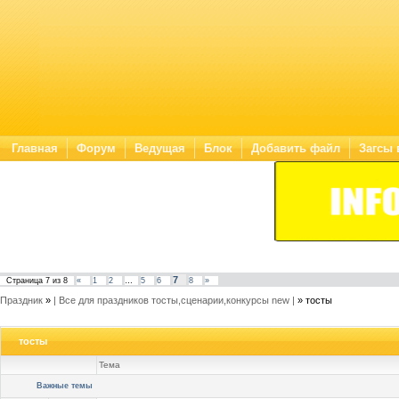
Главная
Форум
Ведущая
Блок
Добавить файл
Загсы 
7
Страница
7
из
8
«
1
2
…
5
6
8
»
Праздник
»
| Все для праздников тосты,сценарии,конкурсы new |
»
тосты
тосты
Тема
Важные темы