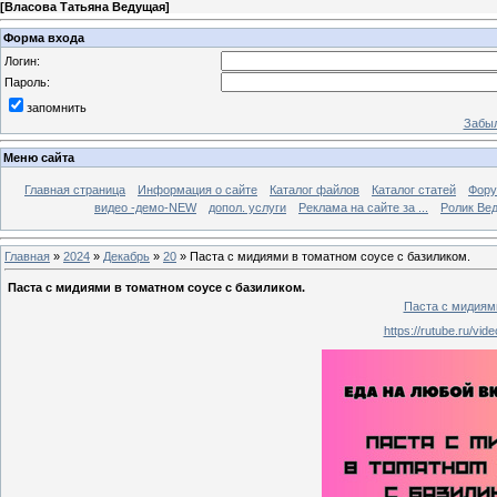
[
Власова Татьяна Ведущая
]
Форма входа
Логин:
Пароль:
запомнить
Забыл
Меню сайта
Главная страница
Информация о сайте
Каталог файлов
Каталог статей
Фор
видео -демо-NEW
допол. услуги
Реклама на сайте за ...
Ролик Вед
Главная
»
2024
»
Декабрь
»
20
» Паста с мидиями в томатном соусе с базиликом.
Паста с мидиями в томатном соусе с базиликом.
Паста с мидиями
https://rutube.ru/vi