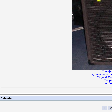
Телефо
где можно его 
"Звук & Cв
г. Твер
тел: 34
Calendar
Пн
Вт