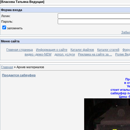
[
Власова Татьяна Ведущая
]
Форма входа
Логин:
Пароль:
запомнить
Забыл
Меню сайта
Главная страница
Информация о сайте
Каталог файлов
Каталог статей
Фор
видео -демо-NEW
допол. услуги
Реклама на сайте за ...
Ролик Вед
Главная
»
Архив материалов
Продается сабвуфер
Пр
в о
Ye
стоит итал
сабвуфер п
Цена -