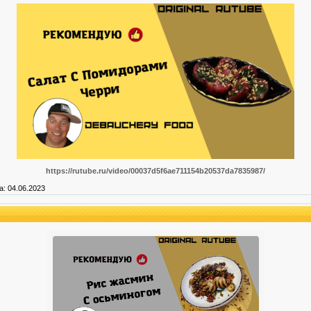
https://rutube.ru/video/00037d5f6ae711154b20537da7835987/
а:
04.06.2023