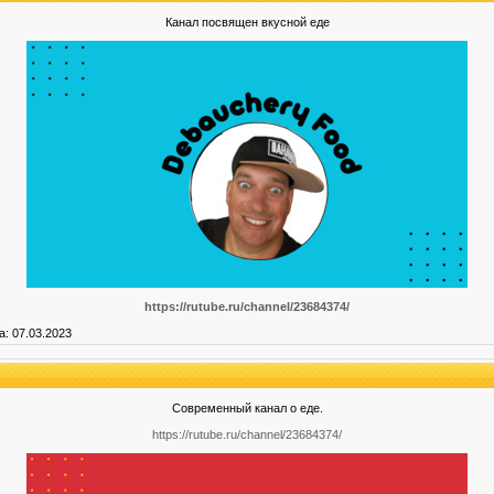
Канал посвящен вкусной еде
https://rutube.ru/channel/23684374/
а:
07.03.2023
Современный канал о еде.
https://rutube.ru/channel/23684374/