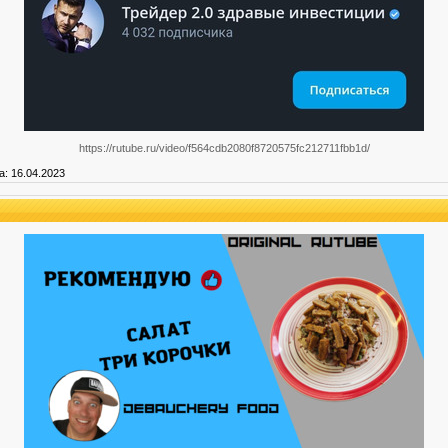
https://rutube.ru/video/f564cdb2080f8720575fc212711fbb1d/
а:
16.04.2023