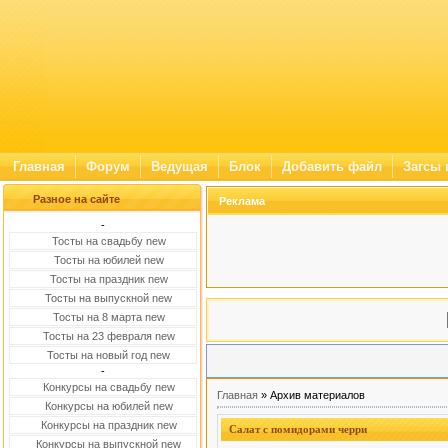
Главная
Форум
Ведущая
Блок
Добавить файл
Загсы 
Разное на сайте
Реклама
-
Тосты на свадьбу new
Тосты на юбилей new
Тосты на праздник new
Тосты на выпускной new
Тосты на 8 марта new
Тосты на 23 февраля new
Тосты на новый год new
-
Конкурсы на свадьбу new
Главная
»
Архив материалов
Конкурсы на юбилей new
Конкурсы на праздник new
Салат с помидорами черри
Конкурсы на выпускной new