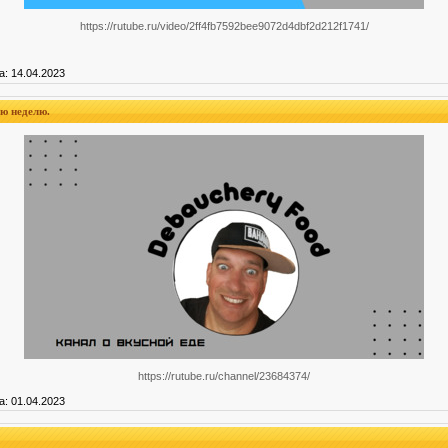
https://rutube.ru/video/2ff4fb7592bee9072d4dbf2d212f1741/
а:
14.04.2023
ю неделю.
https://rutube.ru/channel/23684374/
а:
01.04.2023