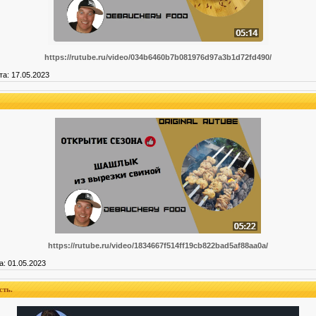
https://rutube.ru/video/034b6460b7b081976d97a3b1d72fd490/
та:
17.05.2023
https://rutube.ru/video/1834667f514ff19cb822bad5af88aa0a/
а:
01.05.2023
сть.