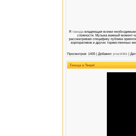
Я
тамада
владеющая всеми необходимыми 
сложности. Музыка важный момент на
рассматриваю специфику публики ориентир
корпоративов и других торжественных ме
Просмотров: 1405 | Добавил:
prazdnikk
| Дат
Тамада в Твери!