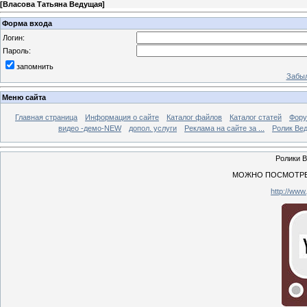
[
Власова Татьяна Ведущая
]
Форма входа
Логин:
Пароль:
запомнить
Забыл
Меню сайта
Главная страница
Информация о сайте
Каталог файлов
Каталог статей
Фор
видео -демо-NEW
допол. услуги
Реклама на сайте за ...
Ролик Вед
Ролики 
МОЖНО ПОСМОТРЕТ
http://www