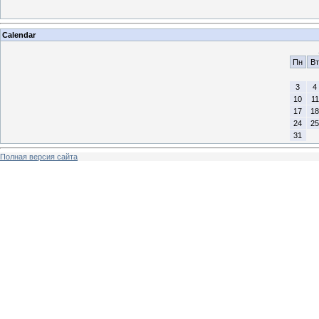
Calendar
Пн
Вт
3
4
10
11
17
18
24
25
31
Полная версия сайта