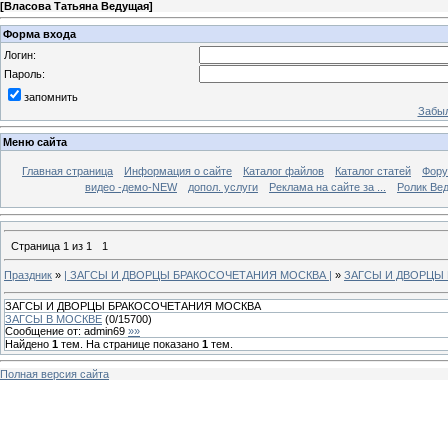
[
Власова Татьяна Ведущая
]
Форма входа
Логин:
Пароль:
запомнить
Забыл
Меню сайта
Главная страница
Информация о сайте
Каталог файлов
Каталог статей
Фор
видео -демо-NEW
допол. услуги
Реклама на сайте за ...
Ролик Вед
Страница
1
из
1
1
Праздник
»
| ЗАГСЫ И ДВОРЦЫ БРАКОСОЧЕТАНИЯ МОСКВА |
»
ЗАГСЫ И ДВОРЦЫ
ЗАГСЫ И ДВОРЦЫ БРАКОСОЧЕТАНИЯ МОСКВА
ЗАГСЫ В МОСКВЕ
(
0
/
15700
)
Сообщение от:
admin69
»»
Найдено
1
тем. На странице показано
1
тем.
Полная версия сайта